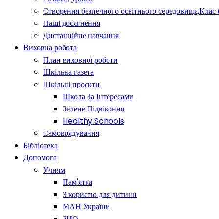
Створення безпечного освітнього середовища,Клас 
Наші досягнення
Дистанційне навчання
Виховна робота
План виховної роботи
Шкільна газета
Шкільні проєкти
Школа За Інтересами
Зелене Підвіконня
Healthy Schools
Самоврядування
Бібліотека
Допомога
Учням
Пам'ятка
З користю для дитини
МАН України
ЗНО