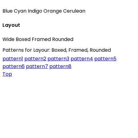
Blue
Cyan
Indigo
Orange
Cerulean
Layout
Wide
Boxed
Framed
Rounded
Patterns for Layour: Boxed, Framed, Rounded
pattern1
pattern2
pattern3
pattern4
pattern5
pattern6
pattern7
pattern8
Top