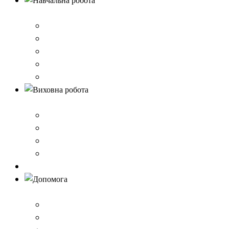
Навчальна робота
Нормативно-правове забезпечення
Розклад уроків
Створення безпечного освітнього середовища,Клас 
Наші досягнення
Дистанційне навчання
Виховна робота
План виховної роботи
Шкільна газета
Шкільні проєкти
Самоврядування
Бібліотека
Допомога
Учням
Вчителям