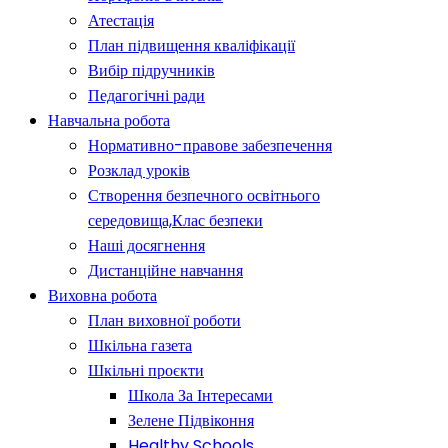
Атестація
План підвищення кваліфікації
Вибір підручників
Педагогічні ради
Навчальна робота
Нормативно-правове забезпечення
Розклад уроків
Створення безпечного освітнього
середовища,Клас безпеки
Наші досягнення
Дистанційне навчання
Виховна робота
План виховної роботи
Шкільна газета
Шкільні проєкти
Школа За Інтересами
Зелене Підвіконня
Healthy Schools