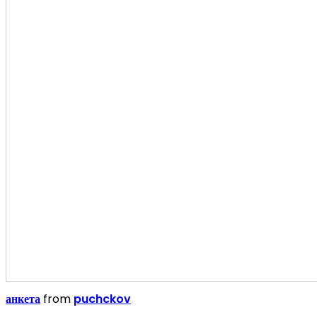
анкета
from
puchckov