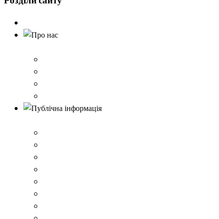
Розділи
сайту
Головна
Про нас
Історія школи
Контактна інформація
Карта проїзду
QR-коди для шерингу документів до Розбишівської гі
Публічна інформація
ВІДОМОСТІ про матеріально-технічне забезпечення о
Умови доступності закладу
Закон України про освіту
Керівництво закладом
Статут гімназії
Ліцензія на провадження освітньої діяльності
Освітня програма закладу
Кадрове забезпечення .ВІДОМОСТІ про кількісні та 