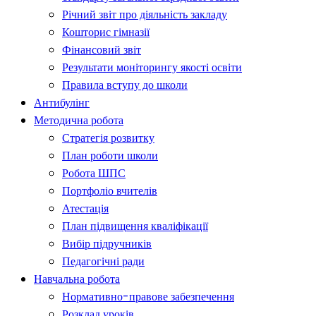
Річний звіт про діяльність закладу
Кошторис гімназії
Фінансовий звіт
Результати моніторингу якості освіти
Правила вступу до школи
Антибулінг
Методична робота
Стратегія розвитку
План роботи школи
Робота ШПС
Портфоліо вчителів
Атестація
План підвищення кваліфікації
Вибір підручників
Педагогічні ради
Навчальна робота
Нормативно-правове забезпечення
Розклад уроків