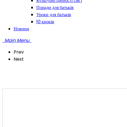
Культурні цінності сім’ї
Поради для батьків
Уроки для батьків
10 кроків
Новини
Main Menu
Prev
Next