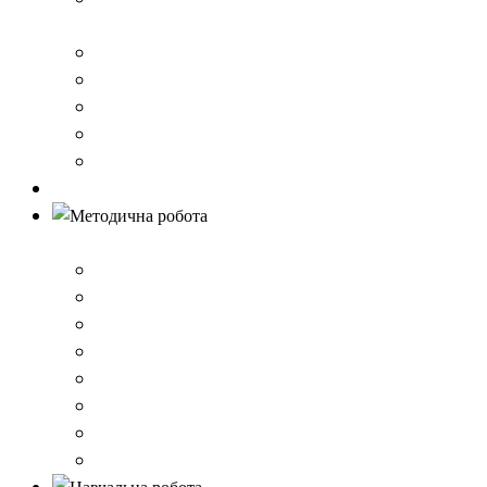
стандарту загальної середньої освіти
Річний звіт про діяльність закладу
Кошторис гімназії
Фінансовий звіт
Результати моніторингу якості освіти
Правила вступу до школи
Антибулінг
Методична робота
Стратегія розвитку
План роботи школи
Робота ШПС
Портфоліо вчителів
Атестація
План підвищення кваліфікації
Вибір підручників
Педагогічні ради