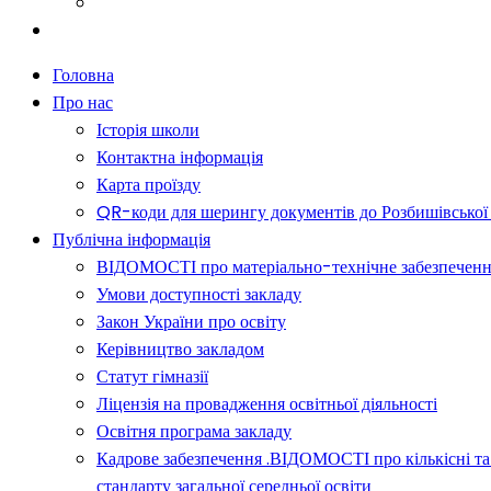
Батькам
Новини
Головна
Про нас
Історія школи
Контактна інформація
Карта проїзду
QR-коди для шерингу документів до Розбишівської гі
Публічна інформація
ВІДОМОСТІ про матеріально-технічне забезпечення о
Умови доступності закладу
Закон України про освіту
Керівництво закладом
Статут гімназії
Ліцензія на провадження освітньої діяльності
Освітня програма закладу
Кадрове забезпечення .ВІДОМОСТІ про кількісні та 
стандарту загальної середньої освіти