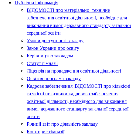
Публічна інформація
ВІДОМОСТІ про матеріально-технічне
забезпечення освітньої діяльності, необхідне для
виконання вимог державного стандарту загальної
середньої освіти
Умови доступності закладу
Закон України про освіту
Керівництво закладом
Статут гімназії
Ліцензія на провадження освітньої діяльності
Освітня програма закладу
Кадрове забезпечення .ВІДОМОСТІ про кількісні
та якісні показники кадрового забезпечення
освітньої діяльності, необхідного для виконання
вимог державного стандарту загальної середньої
освіти
Річний звіт про діяльність закладу
Кошторис гімназії