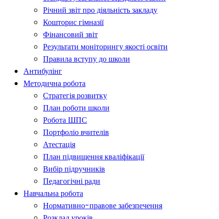
Річний звіт про діяльність закладу
Кошторис гімназії
Фінансовий звіт
Результати моніторингу якості освіти
Правила вступу до школи
Антибулінг
Методична робота
Стратегія розвитку
План роботи школи
Робота ШПС
Портфоліо вчителів
Атестація
План підвищення кваліфікації
Вибір підручників
Педагогічні ради
Навчальна робота
Нормативно-правове забезпечення
Розклад уроків