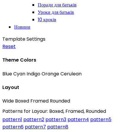
Поради для батьків
Уроки для батьків
10 кроків
Новини
Template Settings
Reset
Theme Colors
Blue
Cyan
Indigo
Orange
Cerulean
Layout
Wide
Boxed
Framed
Rounded
Patterns for Layour: Boxed, Framed, Rounded
pattern1
pattern2
pattern3
pattern4
pattern5
pattern6
pattern7
pattern8