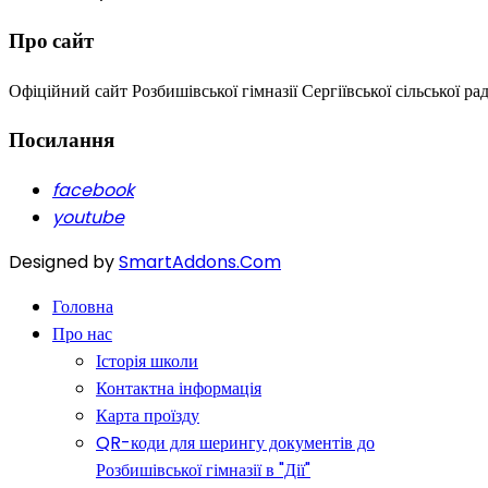
Про сайт
Офіційний сайт Розбишівської гімназії Сергіївської сільської ра
Посилання
facebook
youtube
Designed by
SmartAddons.Com
Головна
Про нас
Історія школи
Контактна інформація
Карта проїзду
QR-коди для шерингу документів до
Розбишівської гімназії в "Дії"