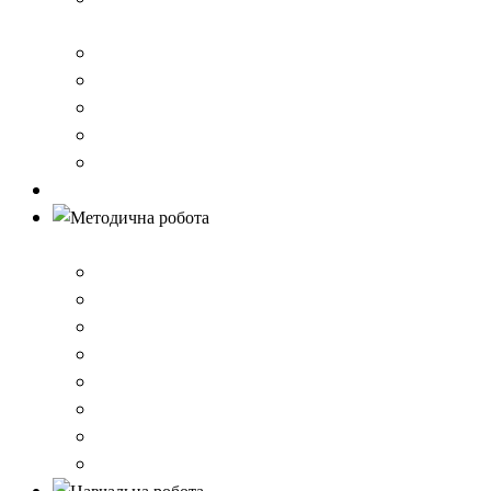
стандарту загальної середньої освіти
Річний звіт про діяльність закладу
Кошторис гімназії
Фінансовий звіт
Результати моніторингу якості освіти
Правила вступу до школи
Антибулінг
Методична робота
Стратегія розвитку
План роботи школи
Робота ШПС
Портфоліо вчителів
Атестація
План підвищення кваліфікації
Вибір підручників
Педагогічні ради