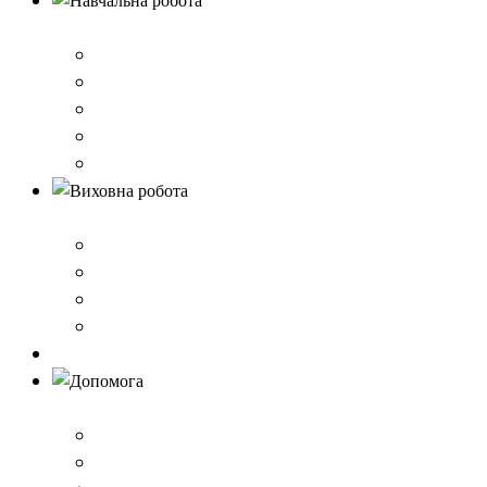
Навчальна робота
Нормативно-правове забезпечення
Розклад уроків
Створення безпечного освітнього середовища,Клас 
Наші досягнення
Дистанційне навчання
Виховна робота
План виховної роботи
Шкільна газета
Шкільні проєкти
Самоврядування
Бібліотека
Допомога
Учням
Вчителям