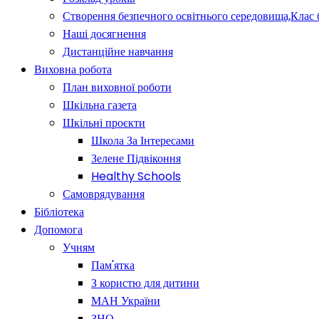
Створення безпечного освітнього середовища,Клас 
Наші досягнення
Дистанційне навчання
Виховна робота
План виховної роботи
Шкільна газета
Шкільні проєкти
Школа За Інтересами
Зелене Підвіконня
Healthy Schools
Самоврядування
Бібліотека
Допомога
Учням
Пам'ятка
З користю для дитини
МАН України
ЗНО