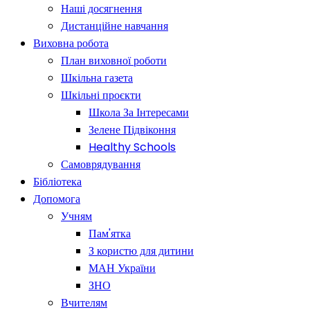
Наші досягнення
Дистанційне навчання
Виховна робота
План виховної роботи
Шкільна газета
Шкільні проєкти
Школа За Інтересами
Зелене Підвіконня
Healthy Schools
Самоврядування
Бібліотека
Допомога
Учням
Пам'ятка
З користю для дитини
МАН України
ЗНО
Вчителям