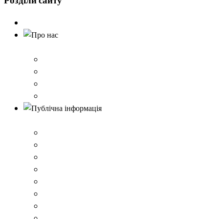
Розділи
сайту
Головна
Про нас
Історія школи
Контактна інформація
Карта проїзду
QR-коди для шерингу документів до Розбишівської гі
Публічна інформація
ВІДОМОСТІ про матеріально-технічне забезпечення о
Умови доступності закладу
Закон України про освіту
Керівництво закладом
Статут гімназії
Ліцензія на провадження освітньої діяльності
Освітня програма закладу
Кадрове забезпечення .ВІДОМОСТІ про кількісні та 