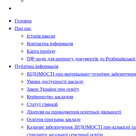
Батькам
Новини
Головна
Про нас
Історія школи
Контактна інформація
Карта проїзду
QR-коди для шерингу документів до Розбишівської гі
Публічна інформація
ВІДОМОСТІ про матеріально-технічне забезпечення о
Умови доступності закладу
Закон України про освіту
Керівництво закладом
Статут гімназії
Ліцензія на провадження освітньої діяльності
Освітня програма закладу
Кадрове забезпечення .ВІДОМОСТІ про кількісні та 
стандарту загальної середньої освіти