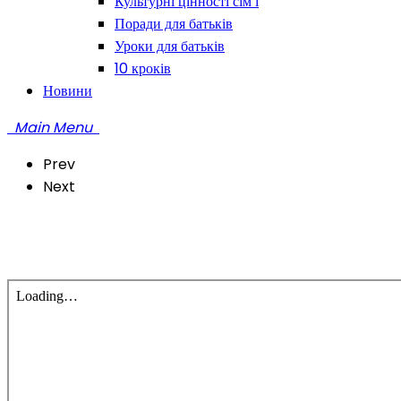
Культурні цінності сім’ї
Поради для батьків
Уроки для батьків
10 кроків
Новини
Main Menu
Prev
Next