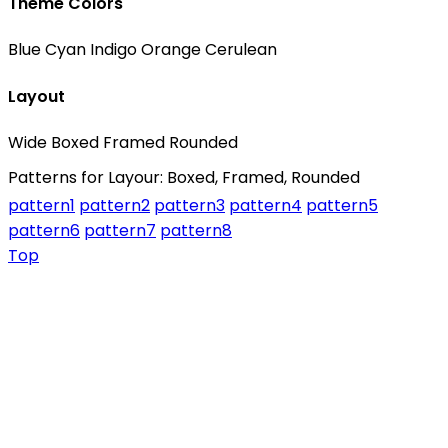
Theme Colors
Blue
Cyan
Indigo
Orange
Cerulean
Layout
Wide
Boxed
Framed
Rounded
Patterns for Layour: Boxed, Framed, Rounded
pattern1
pattern2
pattern3
pattern4
pattern5
pattern6
pattern7
pattern8
Top