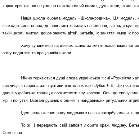
характеристик, як соціально-психологічний клімат, дух школи, стиль жит
Наша школа обрала модель «Школа-родина». Ця модель, на 
знаходяться в селах, де невелика кількість населення, заклади культ
такій школі, вчителі добре знають дітей, батьків, їх заняття, умов їх 
Хочу зупинитися на деяких аспектах життя нашої шкільної ро
опіку педагогів та працівників школи.
Ніжно торкаються душі слова української пісні «Розквітла х
світлиця, створена за ініціативи вчителя історії Зубко Л.В. Це пост
давня українська традиція протистояти злу красою. Ось що спонукало
мрії і почуття. Взагалі рушник є одним із найдавніших ритуальних атри
Ідея продовження роду людського навіки закарбувалася
в о
То ж
і передають свій заповіт любити край, людину, Бат
Семенівна.