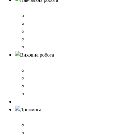
Навчальна робота
Нормативно-правове забезпечення
Розклад уроків
Створення безпечного освітнього середовища,Клас 
Наші досягнення
Дистанційне навчання
Виховна робота
План виховної роботи
Шкільна газета
Шкільні проєкти
Самоврядування
Бібліотека
Допомога
Учням
Вчителям