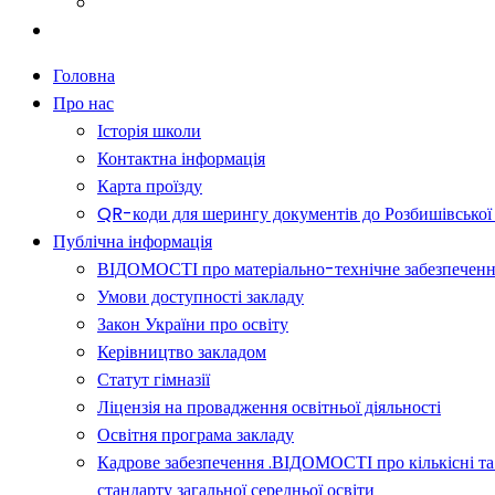
Батькам
Новини
Головна
Про нас
Історія школи
Контактна інформація
Карта проїзду
QR-коди для шерингу документів до Розбишівської гі
Публічна інформація
ВІДОМОСТІ про матеріально-технічне забезпечення о
Умови доступності закладу
Закон України про освіту
Керівництво закладом
Статут гімназії
Ліцензія на провадження освітньої діяльності
Освітня програма закладу
Кадрове забезпечення .ВІДОМОСТІ про кількісні та 
стандарту загальної середньої освіти