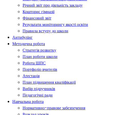
Річний звіт про діяльність закладу
Кошторис гімназії
Фінансовий звіт
Результати моніторингу якості освіти
Правила вступу до школи
Антибулінг
Методична робота
Стратегія розвитку
План роботи школи
Робота ШПС
Портфоліо вчителів
Атестація
План підвищення кваліфікації
Вибір підручників
Педагогічні ради
Навчальна робота
Нормативно-правове забезпечення
Розклад уроків