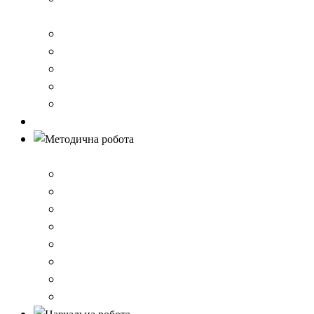
стандарту загальної середньої освіти
Річний звіт про діяльність закладу
Кошторис гімназії
Фінансовий звіт
Результати моніторингу якості освіти
Правила вступу до школи
Антибулінг
Методична робота
Стратегія розвитку
План роботи школи
Робота ШПС
Портфоліо вчителів
Атестація
План підвищення кваліфікації
Вибір підручників
Педагогічні ради