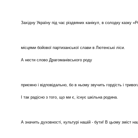
Західну Україну під час різдвяних канікул, в солодку казку «
місцями бойової партизанської слави в Лютенські ліси.
А нести слово Драгоманівського роду
приємно і відповідально, бо в ньому звучить гордість і тривог
І так радісно з того, що ми є, існує шкільна родина.
А значить духовності, культурі нашій - бути! В цьому зміст наш