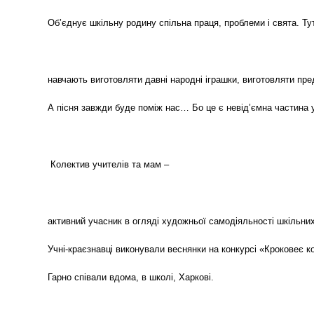
Об’єднує шкільну родину спільна праця, проблеми і свята. Тут
навчають виготовляти давні народні іграшки, виготовляти пре
А пісня завжди буде поміж нас… Бо це є невід’ємна частина у
Колектив учителів та мам –
активний учасник в огляді художньої самодіяльності шкільних
Учні-краєзнавці виконували веснянки на конкурсі «Кроковеє к
Гарно співали вдома, в школі, Харкові.