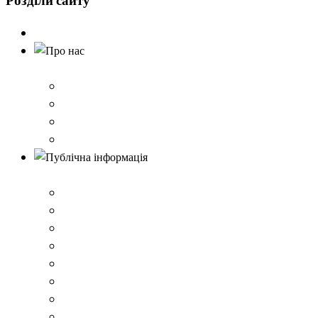
Розділи
сайту
Головна
Про нас
Історія школи
Контактна інформація
Карта проїзду
QR-коди для шерингу документів до Розбишівської гі
Публічна інформація
ВІДОМОСТІ про матеріально-технічне забезпечення о
Умови доступності закладу
Закон України про освіту
Керівництво закладом
Статут гімназії
Ліцензія на провадження освітньої діяльності
Освітня програма закладу
Кадрове забезпечення .ВІДОМОСТІ про кількісні та 