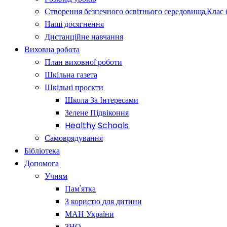
Створення безпечного освітнього середовища,Клас 
Наші досягнення
Дистанційне навчання
Виховна робота
План виховної роботи
Шкільна газета
Шкільні проєкти
Школа За Інтересами
Зелене Підвіконня
Healthy Schools
Самоврядування
Бібліотека
Допомога
Учням
Пам'ятка
З користю для дитини
МАН України
ЗНО