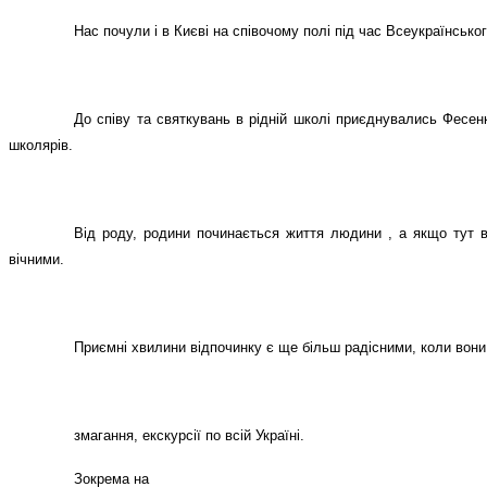
Нас почули і в Києві на співочому полі під час Всеукраїнсько
До співу та святкувань в рідній школі приєднувались Фесен
школярів.
Від роду, родини починається життя людини , а якщо тут в
вічними.
Приємні хвилини відпочинку є ще більш радісними, коли вони 
змагання, екскурсії по всій Україні.
Зокрема на