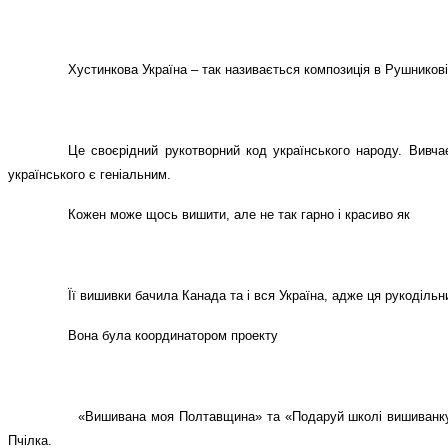
Хустинкова Україна – так називається композиція в Рушникові
Це своєрідний рукотворний код українського народу. Вивчає
українського є геніальним.
Кожен може щось вишити, але не так гарно і красиво як
Її вишивки бачила Канада та і вся Україна, адже ця рукоділ
Вона була координатором проекту
«Вишивана моя Полтавщина» та «Подаруй школі вишиванку». 
Пчілка.