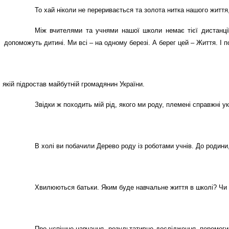
То хай ніколи не переривається та золота нитка нашого житт
Між вчителями та учнями нашої школи немає тієї дистанції
допоможуть дитині. Ми всі – на одному березі. А берег цей – Життя. І 
 якій підростав майбутній громадянин України.
Звідки ж походить мій рід, якого ми роду, племені справжні у
В холі ви побачили Дерево роду із роботами учнів. До родини
Хвилюються батьки. Яким буде навчальне життя в школі? Чи сп
Про успішне навчання, результативне дослідження, перемоги 