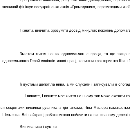
зазвичай фінішує всеукраїнська акція «Громадянин», переможцями якої 
Пізнати, вивчити, зрозуміти досвід минулих поколінь допомаг
Змістом життя наших односельчан є праця, та ще якщо в
односельчанка Герой соціалістичної праці, колишня трактористка Шиш Г.
Її вустами шепотіла нива, а ми слухали і записували її спогад
… І вишите, і вишите моє життя на ньому так може сказати к
ся секретами вишивки рушника із дівчатками, Ніна Мисюра намагаєтьс
Шевченка. Всі найкращі роботи можна побачити на вишиваному дереві ш
Вишивалися і хустки.