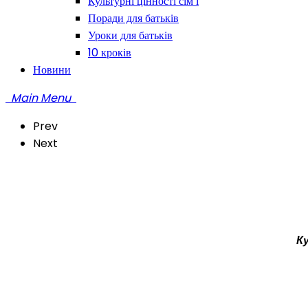
Культурні цінності сім’ї
Поради для батьків
Уроки для батьків
10 кроків
Новини
Main Menu
Prev
Next
К