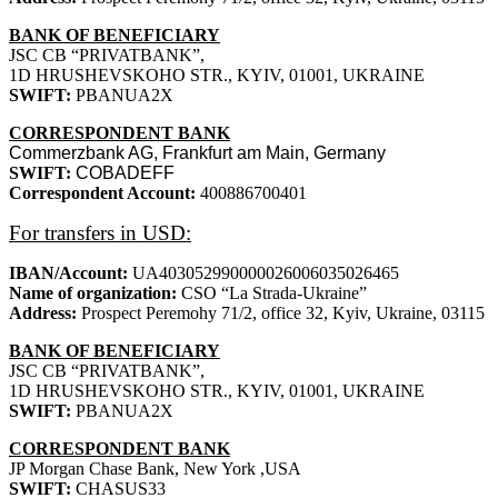
BANK OF BENEFICIARY
JSC CB “PRIVATBANK”,
1D HRUSHEVSKOHO STR., KYIV, 01001, UKRAINE
SWIFT:
PBANUA2X
CORRESPONDENT BANK
Commerzbank
AG,
Frankfurt
am
Main,
Germany
SWIFT:
COBADEFF
Correspondent Account:
400886700401
For transfers in USD:
IBAN/Account:
UA403052990000026006035026465
Name of organization:
CSO “La Strada-Ukraine”
Address:
Prospect Peremohy 71/2, office 32, Kyiv, Ukraine, 03115
BANK OF BENEFICIARY
JSC CB “PRIVATBANK”,
1D HRUSHEVSKOHO STR., KYIV, 01001, UKRAINE
SWIFT:
PBANUA2X
CORRESPONDENT BANK
JP Morgan Chase Bank, New York ,USA
SWIFT:
CHASUS33