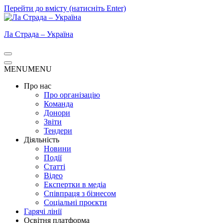
Перейти до вмісту (натисніть Enter)
Ла Страда – Україна
MENU
MENU
Про нас
Про організацію
Команда
Донори
Звіти
Тендери
Діяльність
Новини
Події
Статті
Відео
Експертки в медіа
Співпраця з бізнесом
Соціальні проєкти
Гарячі лінії
Освітня платформа