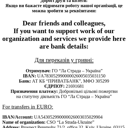
Дорогі друзі та колеги!
Якщо ви бажаєте підримати роботу нашої організації, це
можна зробити за реквізитами:
Dear friends and colleagues,
If you want to support work of our
organization and services we provide here
are bank details:
Для переказів у гривні:
Отримувач:
ГО “Ла Страда – Україна”
IBAN:
UA783052990000026005035031150
Банк:
АТ КБ “ПРИВАТБАНК”, МФО 305299
ЄДРПОУ:
21691681
Призначення платежу:
Добровільні цільові пожертви
на статутну діяльність ГО “Ла Страда – Україна”
For transfers in EURO:
IBAN/Account:
UA543052990000026003035029904
Name of organization:
CSO “La Strada-Ukraine”
Address:
Prospect Peremohy 71/2, office 32, Kyiv, Ukraine, 03115