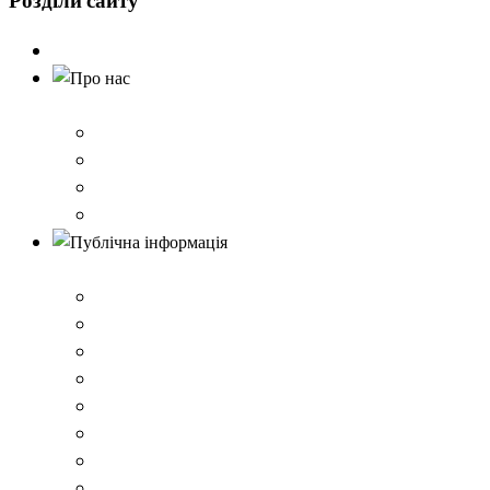
Розділи
сайту
Головна
Про нас
Історія школи
Контактна інформація
Карта проїзду
QR-коди для шерингу документів до Розбишівської гі
Публічна інформація
ВІДОМОСТІ про матеріально-технічне забезпечення о
Умови доступності закладу
Закон України про освіту
Керівництво закладом
Статут гімназії
Ліцензія на провадження освітньої діяльності
Освітня програма закладу
Кадрове забезпечення .ВІДОМОСТІ про кількісні та 