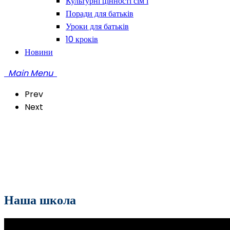
Культурні цінності сім’ї
Поради для батьків
Уроки для батьків
10 кроків
Новини
Main Menu
Prev
Next
Наша школа