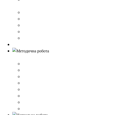
стандарту загальної середньої освіти
Річний звіт про діяльність закладу
Кошторис гімназії
Фінансовий звіт
Результати моніторингу якості освіти
Правила вступу до школи
Антибулінг
Методична робота
Стратегія розвитку
План роботи школи
Робота ШПС
Портфоліо вчителів
Атестація
План підвищення кваліфікації
Вибір підручників
Педагогічні ради