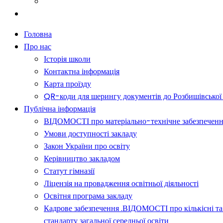
Батькам
Новини
Головна
Про нас
Історія школи
Контактна інформація
Карта проїзду
QR-коди для шерингу документів до Розбишівської гі
Публічна інформація
ВІДОМОСТІ про матеріально-технічне забезпечення о
Умови доступності закладу
Закон України про освіту
Керівництво закладом
Статут гімназії
Ліцензія на провадження освітньої діяльності
Освітня програма закладу
Кадрове забезпечення .ВІДОМОСТІ про кількісні та 
стандарту загальної середньої освіти