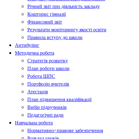
Річний звіт про діяльність закладу
Кошторис гімназії
Фінансовий звіт
Результати моніторингу якості освіти
Правила вступу до школи
Антибулінг
Методична робота
Стратегія розвитку
План роботи школи
Робота ШПС
Портфоліо вчителів
Атестація
План підвищення кваліфікації
Вибір підручників
Педагогічні ради
Навчальна робота
Нормативно-правове забезпечення
Розклад уроків