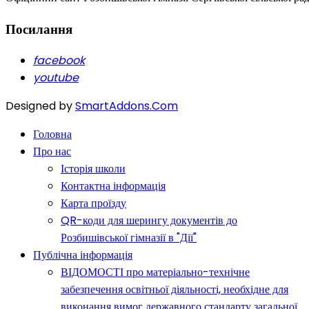
Посилання
facebook
youtube
Designed by
SmartAddons.Com
Головна
Про нас
Історія школи
Контактна інформація
Карта проїзду
QR-коди для шерингу документів до
Розбишівської гімназії в "Дії"
Публічна інформація
ВІДОМОСТІ про матеріально-технічне
забезпечення освітньої діяльності, необхідне для
виконання вимог державного стандарту загальної