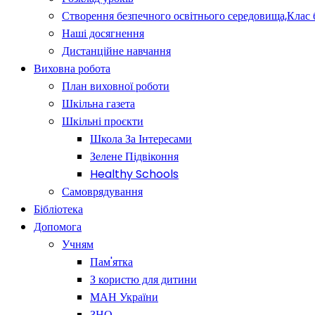
Створення безпечного освітнього середовища,Клас 
Наші досягнення
Дистанційне навчання
Виховна робота
План виховної роботи
Шкільна газета
Шкільні проєкти
Школа За Інтересами
Зелене Підвіконня
Healthy Schools
Самоврядування
Бібліотека
Допомога
Учням
Пам'ятка
З користю для дитини
МАН України
ЗНО