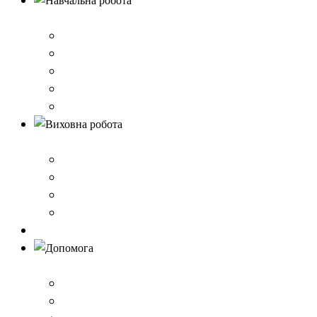
Навчальна робота
Нормативно-правове забезпечення
Розклад уроків
Створення безпечного освітнього середовища,Клас 
Наші досягнення
Дистанційне навчання
Виховна робота
План виховної роботи
Шкільна газета
Шкільні проєкти
Самоврядування
Бібліотека
Допомога
Учням
Вчителям