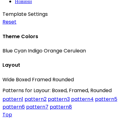
Новини
Template Settings
Reset
Theme Colors
Blue
Cyan
Indigo
Orange
Cerulean
Layout
Wide
Boxed
Framed
Rounded
Patterns for Layour: Boxed, Framed, Rounded
pattern1
pattern2
pattern3
pattern4
pattern5
pattern6
pattern7
pattern8
Top