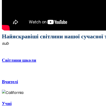
Найяскравіші світлини нашої сучасної
sub
Світлини школи
Вчителі
Учні