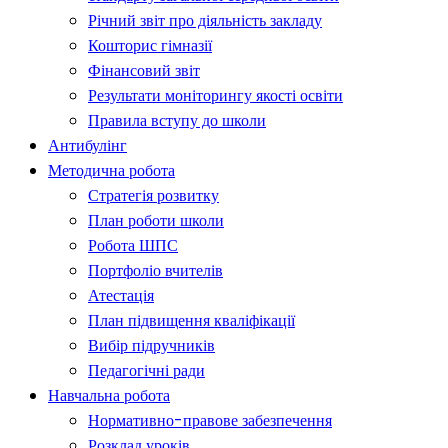
Річний звіт про діяльність закладу
Кошторис гімназії
Фінансовий звіт
Результати моніторингу якості освіти
Правила вступу до школи
Антибулінг
Методична робота
Стратегія розвитку
План роботи школи
Робота ШПС
Портфоліо вчителів
Атестація
План підвищення кваліфікації
Вибір підручників
Педагогічні ради
Навчальна робота
Нормативно-правове забезпечення
Розклад уроків