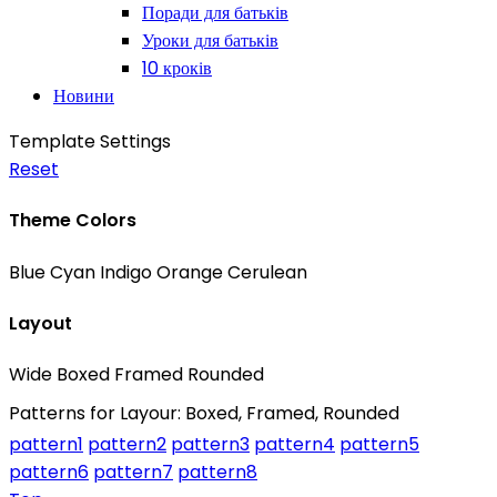
Поради для батьків
Уроки для батьків
10 кроків
Новини
Template Settings
Reset
Theme Colors
Blue
Cyan
Indigo
Orange
Cerulean
Layout
Wide
Boxed
Framed
Rounded
Patterns for Layour: Boxed, Framed, Rounded
pattern1
pattern2
pattern3
pattern4
pattern5
pattern6
pattern7
pattern8