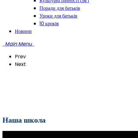
Культурні цінності сім’ї
Поради для батьків
Уроки для батьків
10 кроків
Новини
Main Menu
Prev
Next
Наша школа