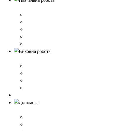
Навчальна робота
Нормативно-правове забезпечення
Розклад уроків
Створення безпечного освітнього середовища,Клас 
Наші досягнення
Дистанційне навчання
Виховна робота
План виховної роботи
Шкільна газета
Шкільні проєкти
Самоврядування
Бібліотека
Допомога
Учням
Вчителям