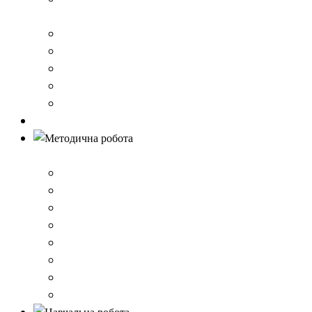
стандарту загальної середньої освіти
Річний звіт про діяльність закладу
Кошторис гімназії
Фінансовий звіт
Результати моніторингу якості освіти
Правила вступу до школи
Антибулінг
Методична робота
Стратегія розвитку
План роботи школи
Робота ШПС
Портфоліо вчителів
Атестація
План підвищення кваліфікації
Вибір підручників
Педагогічні ради