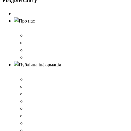
Розділи
сайту
Головна
Про нас
Історія школи
Контактна інформація
Карта проїзду
QR-коди для шерингу документів до Розбишівської гі
Публічна інформація
ВІДОМОСТІ про матеріально-технічне забезпечення о
Умови доступності закладу
Закон України про освіту
Керівництво закладом
Статут гімназії
Ліцензія на провадження освітньої діяльності
Освітня програма закладу
Кадрове забезпечення .ВІДОМОСТІ про кількісні та 