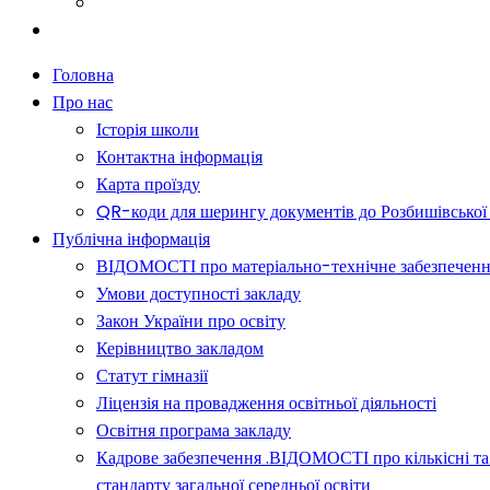
Батькам
Новини
Головна
Про нас
Історія школи
Контактна інформація
Карта проїзду
QR-коди для шерингу документів до Розбишівської гі
Публічна інформація
ВІДОМОСТІ про матеріально-технічне забезпечення о
Умови доступності закладу
Закон України про освіту
Керівництво закладом
Статут гімназії
Ліцензія на провадження освітньої діяльності
Освітня програма закладу
Кадрове забезпечення .ВІДОМОСТІ про кількісні та 
стандарту загальної середньої освіти