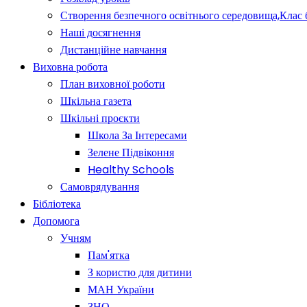
Створення безпечного освітнього середовища,Клас 
Наші досягнення
Дистанційне навчання
Виховна робота
План виховної роботи
Шкільна газета
Шкільні проєкти
Школа За Інтересами
Зелене Підвіконня
Healthy Schools
Самоврядування
Бібліотека
Допомога
Учням
Пам'ятка
З користю для дитини
МАН України
ЗНО