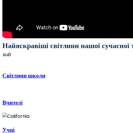
Найяскравіші світлини нашої сучасної
sub
Світлини школи
Вчителі
Учні