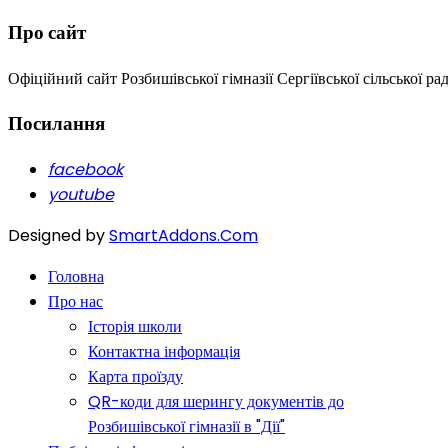
Про сайт
Офіційний сайт Розбишівської гімназії Сергіївської сільської ра
Посилання
facebook
youtube
Designed by
SmartAddons.Com
Головна
Про нас
Історія школи
Контактна інформація
Карта проїзду
QR-коди для шерингу документів до
Розбишівської гімназії в "Дії"