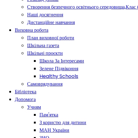
Створення безпечного освітнього середовища,Клас 
Наші досягнення
Дистанційне навчання
Виховна робота
План виховної роботи
Шкільна газета
Шкільні проєкти
Школа За Інтересами
Зелене Підвіконня
Healthy Schools
Самоврядування
Бібліотека
Допомога
Учням
Пам'ятка
З користю для дитини
МАН України
ЗНО