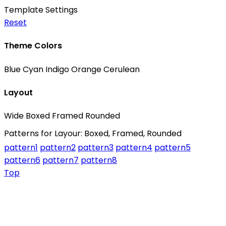
Template Settings
Reset
Theme Colors
Blue
Cyan
Indigo
Orange
Cerulean
Layout
Wide
Boxed
Framed
Rounded
Patterns for Layour: Boxed, Framed, Rounded
pattern1
pattern2
pattern3
pattern4
pattern5
pattern6
pattern7
pattern8
Top