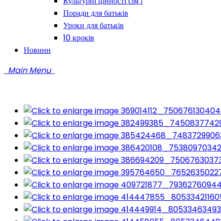
Культурні цінності сім’ї
Поради для батьків
Уроки для батьків
10 кроків
Новини
Main Menu