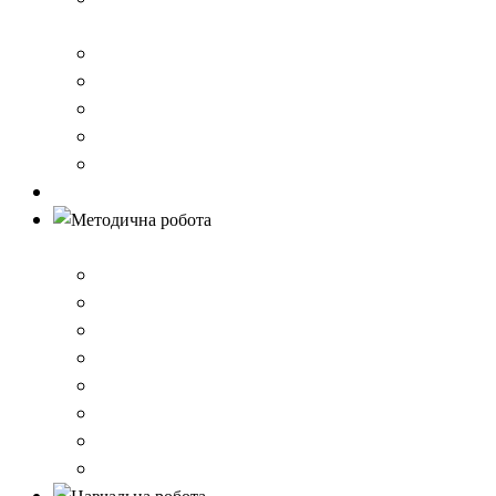
стандарту загальної середньої освіти
Річний звіт про діяльність закладу
Кошторис гімназії
Фінансовий звіт
Результати моніторингу якості освіти
Правила вступу до школи
Антибулінг
Методична робота
Стратегія розвитку
План роботи школи
Робота ШПС
Портфоліо вчителів
Атестація
План підвищення кваліфікації
Вибір підручників
Педагогічні ради