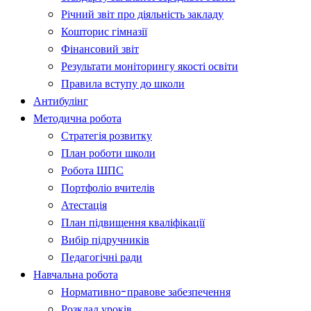
Річний звіт про діяльність закладу
Кошторис гімназії
Фінансовий звіт
Результати моніторингу якості освіти
Правила вступу до школи
Антибулінг
Методична робота
Стратегія розвитку
План роботи школи
Робота ШПС
Портфоліо вчителів
Атестація
План підвищення кваліфікації
Вибір підручників
Педагогічні ради
Навчальна робота
Нормативно-правове забезпечення
Розклад уроків