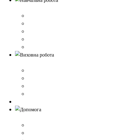
Навчальна робота
Нормативно-правове забезпечення
Розклад уроків
Створення безпечного освітнього середовища,Клас 
Наші досягнення
Дистанційне навчання
Виховна робота
План виховної роботи
Шкільна газета
Шкільні проєкти
Самоврядування
Бібліотека
Допомога
Учням
Вчителям