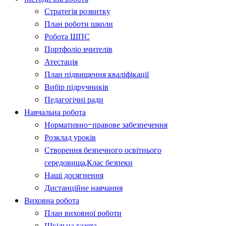
Стратегія розвитку
План роботи школи
Робота ШПС
Портфоліо вчителів
Атестація
План підвищення кваліфікації
Вибір підручників
Педагогічні ради
Навчальна робота
Нормативно-правове забезпечення
Розклад уроків
Створення безпечного освітнього
середовища,Клас безпеки
Наші досягнення
Дистанційне навчання
Виховна робота
План виховної роботи
Шкільна газета