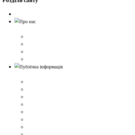
Розділи
сайту
Головна
Про нас
Історія школи
Контактна інформація
Карта проїзду
QR-коди для шерингу документів до Розбишівської гі
Публічна інформація
ВІДОМОСТІ про матеріально-технічне забезпечення о
Умови доступності закладу
Закон України про освіту
Керівництво закладом
Статут гімназії
Ліцензія на провадження освітньої діяльності
Освітня програма закладу
Кадрове забезпечення .ВІДОМОСТІ про кількісні та 