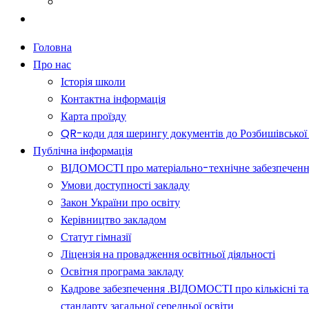
Батькам
Новини
Головна
Про нас
Історія школи
Контактна інформація
Карта проїзду
QR-коди для шерингу документів до Розбишівської гі
Публічна інформація
ВІДОМОСТІ про матеріально-технічне забезпечення о
Умови доступності закладу
Закон України про освіту
Керівництво закладом
Статут гімназії
Ліцензія на провадження освітньої діяльності
Освітня програма закладу
Кадрове забезпечення .ВІДОМОСТІ про кількісні та 
стандарту загальної середньої освіти