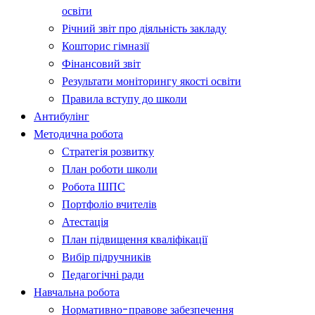
освіти
Річний звіт про діяльність закладу
Кошторис гімназії
Фінансовий звіт
Результати моніторингу якості освіти
Правила вступу до школи
Антибулінг
Методична робота
Стратегія розвитку
План роботи школи
Робота ШПС
Портфоліо вчителів
Атестація
План підвищення кваліфікації
Вибір підручників
Педагогічні ради
Навчальна робота
Нормативно-правове забезпечення