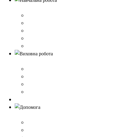
Навчальна робота
Нормативно-правове забезпечення
Розклад уроків
Створення безпечного освітнього середовища,Клас 
Наші досягнення
Дистанційне навчання
Виховна робота
План виховної роботи
Шкільна газета
Шкільні проєкти
Самоврядування
Бібліотека
Допомога
Учням
Вчителям