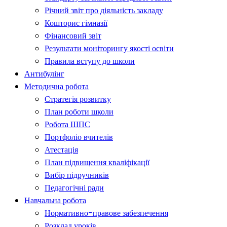
Річний звіт про діяльність закладу
Кошторис гімназії
Фінансовий звіт
Результати моніторингу якості освіти
Правила вступу до школи
Антибулінг
Методична робота
Стратегія розвитку
План роботи школи
Робота ШПС
Портфоліо вчителів
Атестація
План підвищення кваліфікації
Вибір підручників
Педагогічні ради
Навчальна робота
Нормативно-правове забезпечення
Розклад уроків