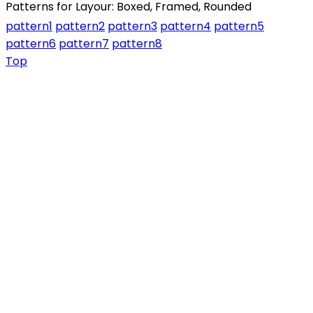
Patterns for Layour: Boxed, Framed, Rounded
pattern1
pattern2
pattern3
pattern4
pattern5
pattern6
pattern7
pattern8
Top