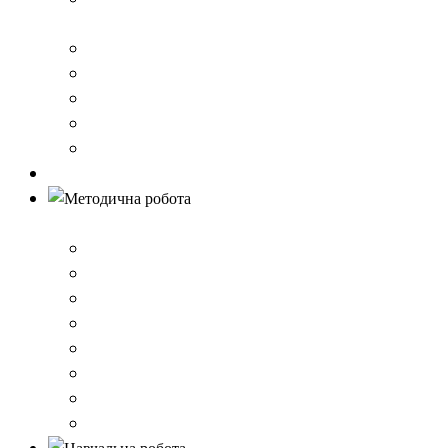
стандарту загальної середньої освіти
Річний звіт про діяльність закладу
Кошторис гімназії
Фінансовий звіт
Результати моніторингу якості освіти
Правила вступу до школи
Антибулінг
Методична робота
Стратегія розвитку
План роботи школи
Робота ШПС
Портфоліо вчителів
Атестація
План підвищення кваліфікації
Вибір підручників
Педагогічні ради