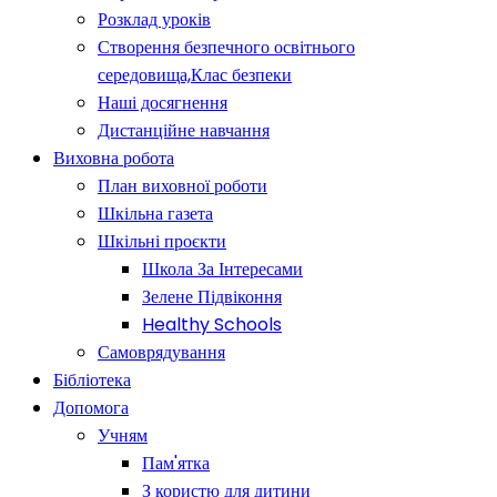
Розклад уроків
Створення безпечного освітнього
середовища,Клас безпеки
Наші досягнення
Дистанційне навчання
Виховна робота
План виховної роботи
Шкільна газета
Шкільні проєкти
Школа За Інтересами
Зелене Підвіконня
Healthy Schools
Самоврядування
Бібліотека
Допомога
Учням
Пам'ятка
З користю для дитини