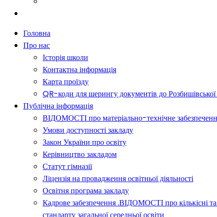
Батькам
Новини
Головна
Про нас
Історія школи
Контактна інформація
Карта проїзду
QR-коди для шерингу документів до Розбишівської гі
Публічна інформація
ВІДОМОСТІ про матеріально-технічне забезпечення о
Умови доступності закладу
Закон України про освіту
Керівництво закладом
Статут гімназії
Ліцензія на провадження освітньої діяльності
Освітня програма закладу
Кадрове забезпечення .ВІДОМОСТІ про кількісні та 
стандарту загальної середньої освіти