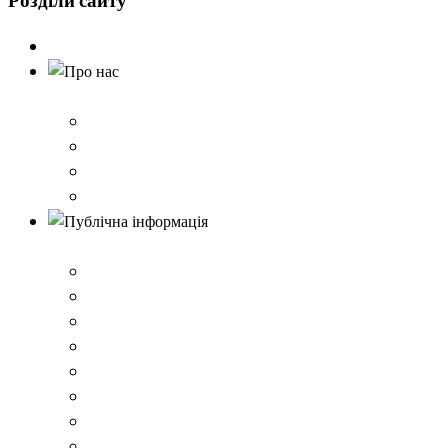
Розділи
сайту
Головна
Про нас
Історія школи
Контактна інформація
Карта проїзду
QR-коди для шерингу документів до Розбишівської гі
Публічна інформація
ВІДОМОСТІ про матеріально-технічне забезпечення о
Умови доступності закладу
Закон України про освіту
Керівництво закладом
Статут гімназії
Ліцензія на провадження освітньої діяльності
Освітня програма закладу
Кадрове забезпечення .ВІДОМОСТІ про кількісні та 