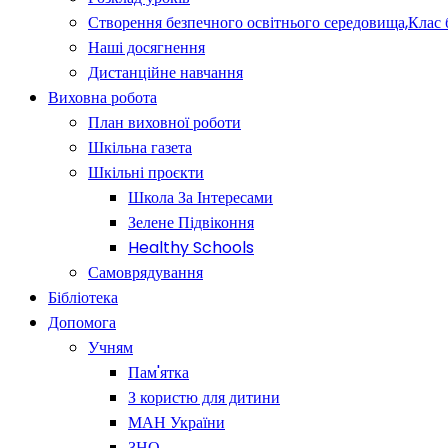
Створення безпечного освітнього середовища,Клас 
Наші досягнення
Дистанційне навчання
Виховна робота
План виховної роботи
Шкільна газета
Шкільні проєкти
Школа За Інтересами
Зелене Підвіконня
Healthy Schools
Самоврядування
Бібліотека
Допомога
Учням
Пам'ятка
З користю для дитини
МАН України
ЗНО