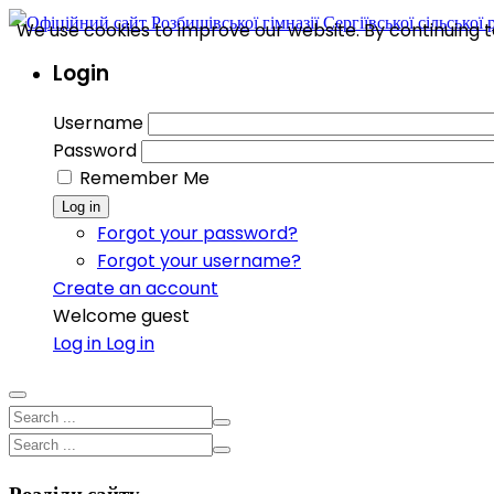
We use cookies to improve our website. By continuing to
Login
Username
Password
Remember Me
Log in
Forgot your password?
Forgot your username?
Create an account
Welcome guest
Log in
Log in