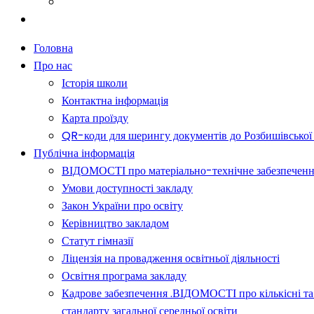
Батькам
Новини
Головна
Про нас
Історія школи
Контактна інформація
Карта проїзду
QR-коди для шерингу документів до Розбишівської гі
Публічна інформація
ВІДОМОСТІ про матеріально-технічне забезпечення о
Умови доступності закладу
Закон України про освіту
Керівництво закладом
Статут гімназії
Ліцензія на провадження освітньої діяльності
Освітня програма закладу
Кадрове забезпечення .ВІДОМОСТІ про кількісні та 
стандарту загальної середньої освіти