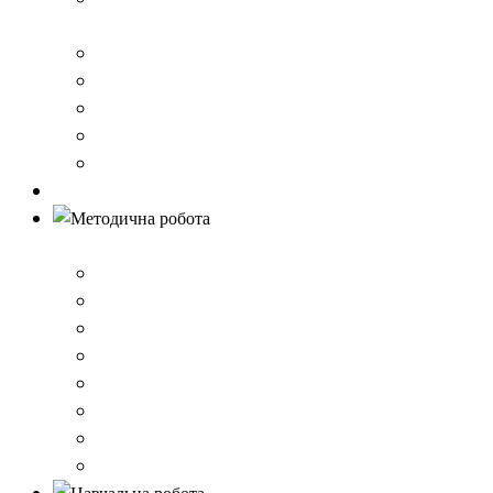
стандарту загальної середньої освіти
Річний звіт про діяльність закладу
Кошторис гімназії
Фінансовий звіт
Результати моніторингу якості освіти
Правила вступу до школи
Антибулінг
Методична робота
Стратегія розвитку
План роботи школи
Робота ШПС
Портфоліо вчителів
Атестація
План підвищення кваліфікації
Вибір підручників
Педагогічні ради