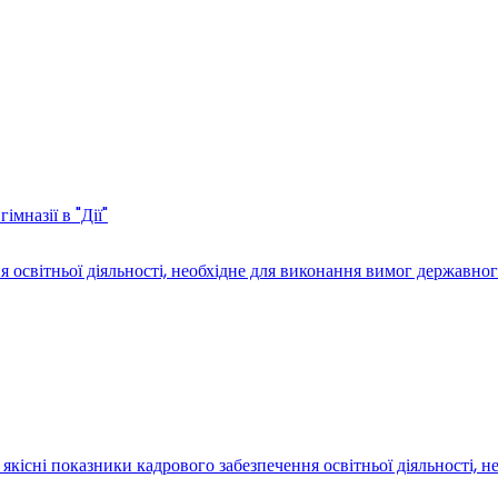
мназії в "Дії"
світньої діяльності, необхідне для виконання вимог державного
якісні показники кадрового забезпечення освітньої діяльності, 