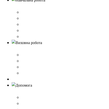
Навчальна робота
Нормативно-правове забезпечення
Розклад уроків
Створення безпечного освітнього середовища,Клас 
Наші досягнення
Дистанційне навчання
Виховна робота
План виховної роботи
Шкільна газета
Шкільні проєкти
Самоврядування
Бібліотека
Допомога
Учням
Вчителям