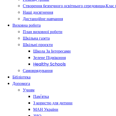
Створення безпечного освітнього середовища,Клас 
Наші досягнення
Дистанційне навчання
Виховна робота
План виховної роботи
Шкільна газета
Шкільні проєкти
Школа За Інтересами
Зелене Підвіконня
Healthy Schools
Самоврядування
Бібліотека
Допомога
Учням
Пам'ятка
З користю для дитини
МАН України
ЗНО