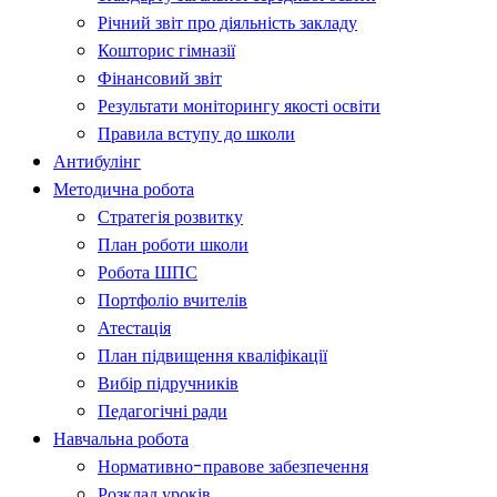
Річний звіт про діяльність закладу
Кошторис гімназії
Фінансовий звіт
Результати моніторингу якості освіти
Правила вступу до школи
Антибулінг
Методична робота
Стратегія розвитку
План роботи школи
Робота ШПС
Портфоліо вчителів
Атестація
План підвищення кваліфікації
Вибір підручників
Педагогічні ради
Навчальна робота
Нормативно-правове забезпечення
Розклад уроків