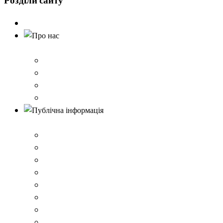
Розділи
сайту
Головна
Про нас
Історія школи
Контактна інформація
Карта проїзду
QR-коди для шерингу документів до Розбишівської гі
Публічна інформація
ВІДОМОСТІ про матеріально-технічне забезпечення о
Умови доступності закладу
Закон України про освіту
Керівництво закладом
Статут гімназії
Ліцензія на провадження освітньої діяльності
Освітня програма закладу
Кадрове забезпечення .ВІДОМОСТІ про кількісні та 