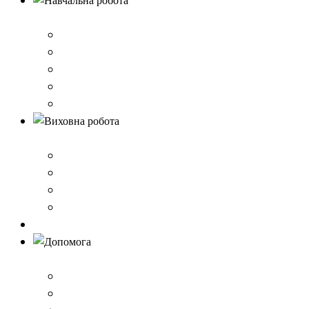
Навчальна робота
Нормативно-правове забезпечення
Розклад уроків
Створення безпечного освітнього середовища,Клас 
Наші досягнення
Дистанційне навчання
Виховна робота
План виховної роботи
Шкільна газета
Шкільні проєкти
Самоврядування
Бібліотека
Допомога
Учням
Вчителям