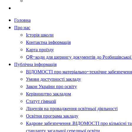
Батькам
Новини
Головна
Про нас
Історія школи
Контактна інформація
Карта проїзду
QR-коди для шерингу документів до Розбишівської гі
Публічна інформація
ВІДОМОСТІ про матеріально-технічне забезпечення о
Умови доступності закладу
Закон України про освіту
Керівництво закладом
Статут гімназії
Ліцензія на провадження освітньої діяльності
Освітня програма закладу
Кадрове забезпечення .ВІДОМОСТІ про кількісні та 
стандарту загальної середньої освіти