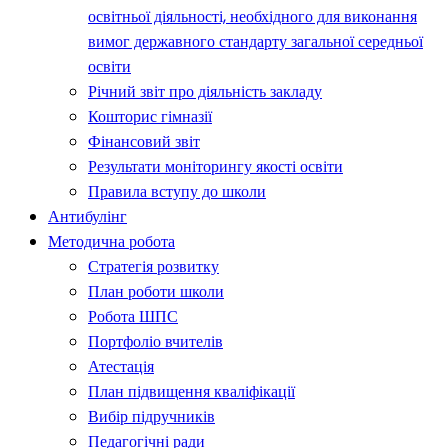
освітньої діяльності, необхідного для виконання
вимог державного стандарту загальної середньої
освіти
Річний звіт про діяльність закладу
Кошторис гімназії
Фінансовий звіт
Результати моніторингу якості освіти
Правила вступу до школи
Антибулінг
Методична робота
Стратегія розвитку
План роботи школи
Робота ШПС
Портфоліо вчителів
Атестація
План підвищення кваліфікації
Вибір підручників
Педагогічні ради