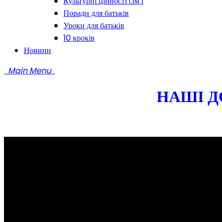
Культурні цінності сім’ї
Поради для батьків
Уроки для батьків
10 кроків
Новини
Main Menu
НАШІ Д