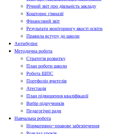
Річний звіт про діяльність закладу
Кошторис гімназії
Фінансовий звіт
Результати моніторингу якості освіти
Правила вступу до школи
Антибулінг
Методична робота
Стратегія розвитку
План роботи школи
Робота ШПС
Портфоліо вчителів
Атестація
План підвищення кваліфікації
Вибір підручників
Педагогічні ради
Навчальна робота
Нормативно-правове забезпечення
Розклад уроків