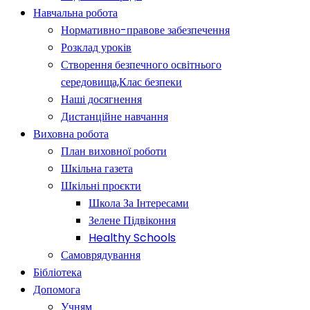
Навчальна робота
Нормативно-правове забезпечення
Розклад уроків
Створення безпечного освітнього
середовища,Клас безпеки
Наші досягнення
Дистанційне навчання
Виховна робота
План виховної роботи
Шкільна газета
Шкільні проєкти
Школа За Інтересами
Зелене Підвіконня
Healthy Schools
Самоврядування
Бібліотека
Допомога
Учням