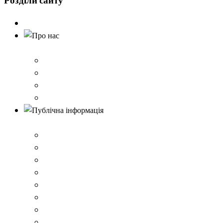
Розділи
сайту
Головна
Про нас
Історія школи
Контактна інформація
Карта проїзду
QR-коди для шерингу документів до Розбишівської гі
Публічна інформація
ВІДОМОСТІ про матеріально-технічне забезпечення о
Умови доступності закладу
Закон України про освіту
Керівництво закладом
Статут гімназії
Ліцензія на провадження освітньої діяльності
Освітня програма закладу
Кадрове забезпечення .ВІДОМОСТІ про кількісні та 