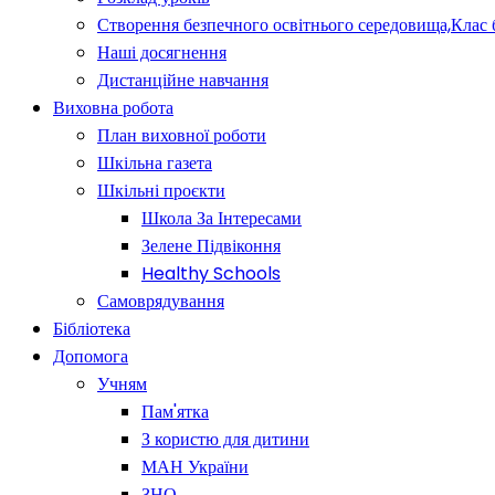
Створення безпечного освітнього середовища,Клас 
Наші досягнення
Дистанційне навчання
Виховна робота
План виховної роботи
Шкільна газета
Шкільні проєкти
Школа За Інтересами
Зелене Підвіконня
Healthy Schools
Самоврядування
Бібліотека
Допомога
Учням
Пам'ятка
З користю для дитини
МАН України
ЗНО