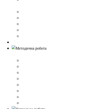
стандарту загальної середньої освіти
Річний звіт про діяльність закладу
Кошторис гімназії
Фінансовий звіт
Результати моніторингу якості освіти
Правила вступу до школи
Антибулінг
Методична робота
Стратегія розвитку
План роботи школи
Робота ШПС
Портфоліо вчителів
Атестація
План підвищення кваліфікації
Вибір підручників
Педагогічні ради