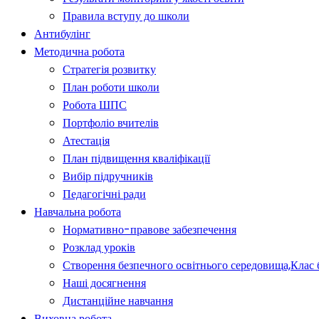
Правила вступу до школи
Антибулінг
Методична робота
Стратегія розвитку
План роботи школи
Робота ШПС
Портфоліо вчителів
Атестація
План підвищення кваліфікації
Вибір підручників
Педагогічні ради
Навчальна робота
Нормативно-правове забезпечення
Розклад уроків
Створення безпечного освітнього середовища,Клас 
Наші досягнення
Дистанційне навчання
Виховна робота