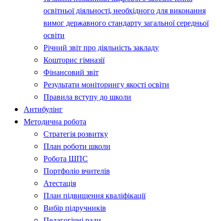
освітньої діяльності, необхідного для виконання
вимог державного стандарту загальної середньої
освіти
Річний звіт про діяльність закладу
Кошторис гімназії
Фінансовий звіт
Результати моніторингу якості освіти
Правила вступу до школи
Антибулінг
Методична робота
Стратегія розвитку
План роботи школи
Робота ШПС
Портфоліо вчителів
Атестація
План підвищення кваліфікації
Вибір підручників
Педагогічні ради