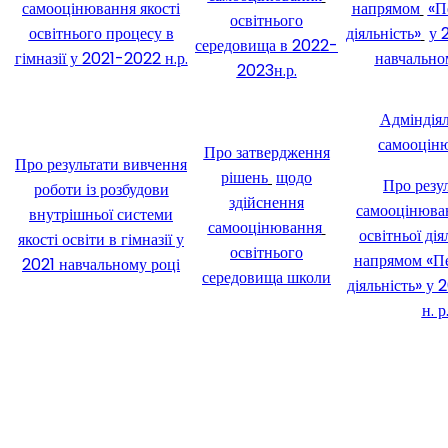
самооцінювання якості
напрямом
«П
освітнього
освітнього процесу в
діяльність»
у 
середовища в 2022-
гімназії у 2021-2022 н.р.
навчально
2023н.р.
Адміндіял
самооцін
Про затвердження
Про результати вивчення
рішень
щодо
Про резу
роботи із розбудови
здійснення
самооцінюван
внутрішньої системи
самооцінювання
освітньої дія
якості освіти в гімназії у
освітнього
напрямом «Пе
2021 навчальному році
середовища школи
діяльність» у
н. р