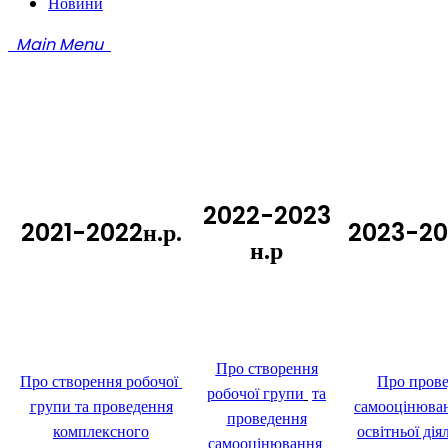
Новини
Main Menu
2022-2023
2021-2022н.р.
2023-202
н.р
Про створення
П
ро створення робочої
Про пров
робочої групи
та
групи
та проведення
самооцінюва
проведення
комплексного
освітньої дія
самооцінювання